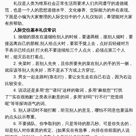
礼仪是人类为维系社会正常生活而要求人们共同遵守的道德规
范，也是一个人的思想道德水平、文化修养、交际能力的外在表现。
下面是小编为大家整理的人际交往中的个人礼仪知识，希望能对大家
有所帮助。
人际交往基本礼仪常识
1. 抽烟的朋友在递烟给别人的时候，要递两根，接别人烟时，要
接远离自己的那根;别人给点火时，要双手拢上去，点好后轻碰对方
手表示已经点好;打火机不要连续给三个人点火，必须点第三个人
时，熄灭后在打着点。
2. 夹菜时，若别人先夹，且你所要夹的菜在别人的手的另一侧，
就应该等别人先夹好，而不是从下方或上方穿过。
3. 男女一起走路时(靠右行)，要让女生走在自己右边，因为右边
比较安全。
4. 说话还是多用“您”“请问”这样的敬词，多用“麻烦您”“打扰
了”“实在很抱歉”之类表示歉意的词，多用“好吗”“行不行”“您觉得
呢”等等探询语气的词。
5. 别人讲话时不能打断，听完别人的意见，哪怕不同意也要温和
的点头以示尊重。
6. 不要插队。你争取到的，只是等待的那几秒。可是你失去的，
却是别人对你素质的肯定。(如果实在有急事，向排在你前面的人说