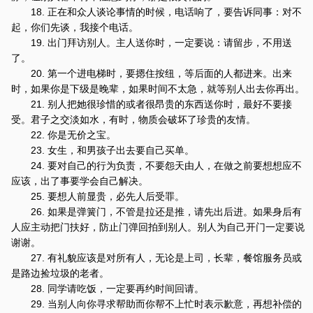
18. 正在和众人谈论事情的时候，电话响了，要告诉同事：对不
起，你们先谈，我接个电话。
19. 出门拜访别人。主人送你时，一定要说：请留步，不用送
了。
20. 第一个进电梯时，要摁住按纽，等后面的人都进来。出来
时，如果你是下级是晚辈，如果时间不太急，就等别人出去你再出。
21. 别人把她很珍惜的或者很昂贵的东西送你时，最好不要接
受。君子之交淡如水，有时，物质会破坏了珍贵的友情。
22. 你是无价之宝。
23. 女生，和男孩子出去要自己买单。
24. 要对自己的行为负责，不要怨天由人，在做之前要想想应不
应该，出了事要学会自己解决。
25. 要想人前显贵，必先人后受罪。
26. 如果是弹簧门，不管是拉还是推，请先出后进。如果身后有
人应主动把门扶好，防止门弹回拍到别人。别人为自己开门一定要说
谢谢。
27. 有礼貌应该是对所有人，无论是上司，长辈，餐馆服务员或
是路边捡垃圾的老者。
28. 同学请吃饭，一定要再约时间回请。
29. 当别人向你寻求帮助而你帮不上忙时表示歉意，再想补偿的